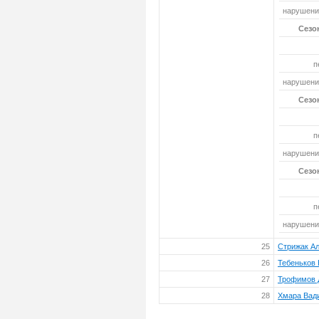
нарушений
Сезон
п
нарушений
Сезон
п
нарушений
Сезон
п
нарушений
25
Стрижак А
26
Тебеньков
27
Трофимов 
28
Хмара Вад