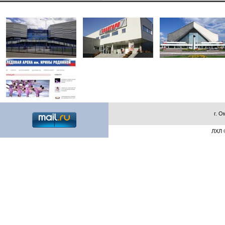
г. О
ЛХЛ ©