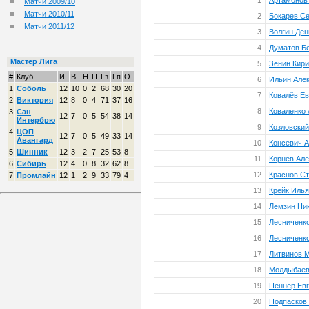
1
Артамонов
Матчи 2009/10
Матчи 2010/11
2
Бокарев Се
Матчи 2011/12
3
Волгин Де
4
Думатов Бе
Мастер Лига
5
Зенин Кир
#
Клуб
И
В
Н
П
Гз
Гп
О
6
Ильин Але
1
Соболь
12
10
0
2
68
30
20
7
Ковалёв Ев
2
Виктория
12
8
0
4
71
37
16
8
Коваленко
3
Сан
12
7
0
5
54
38
14
Интербрю
9
Козловски
4
ЦОП
12
7
0
5
49
33
14
Авангард
10
Консевич 
5
Шинник
12
3
2
7
25
53
8
11
Корнев Але
6
Сибирь
12
4
0
8
32
62
8
12
Краснов С
7
Промлайн
12
1
2
9
33
79
4
13
Крейк Илья
14
Лемзин Ник
15
Лесниченк
16
Лесниченк
17
Литвинов 
18
Молдыбаев
19
Пеннер Ев
20
Подпасков