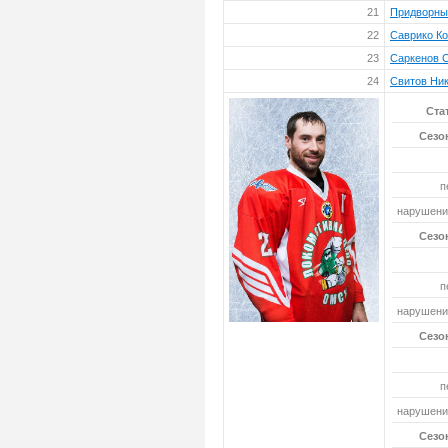
21
Придворны
22
Саврико Ко
23
Саркенов 
24
Свитов Ни
Ста
Сезон
п
нарушений
Сезон
п
нарушений
Сезон
п
нарушений
Сезон