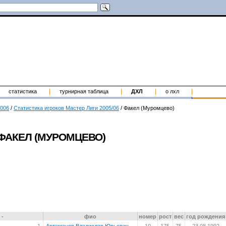
статистика
турнирная таблица
ДХЛ
о лхл
2006
/
Статистика игроков Мастер Лиги 2005/06
/
Факел (Муромцево)
ФАКЕЛ (МУРОМЦЕВО)
-
фио
номер
рост
вес
год рождения