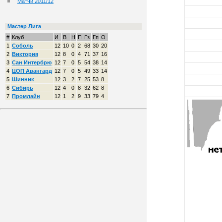
Матчи 2011/12
Мастер Лига
#
Клуб
И
В
Н
П
Гз
Гп
О
1
Соболь
12
10
0
2
68
30
20
2
Виктория
12
8
0
4
71
37
16
3
Сан Интербрю
12
7
0
5
54
38
14
4
ЦОП Авангард
12
7
0
5
49
33
14
5
Шинник
12
3
2
7
25
53
8
6
Сибирь
12
4
0
8
32
62
8
7
Промлайн
12
1
2
9
33
79
4