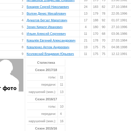
1
Артамонов Владислав Юрьевич
10
175
75
23.08.1992
2
Бокарев Сергей Николаевич
24
183
82
27.10.1984
3
Волгин Денис Михайлович
13
179
78
22.05.1996
4
Думатов Бегзат Маратович
17
188
92
01.07.1991
5
Зенин Кирилл Иванович
4
180
90
27.10.1996
6
Ильин Алексей Сергеевич
11
170
68
03.06.1986
7
Ковалёв Евгений Александрович
21
178
70
27.03.1984
8
Коваленко Артем Андреевич
19
175
75
04.08.1998
9
Козловский Владимир Юрьевич
11
175
75
12.12.1991
Статистика
Сезон 2017/18
голы:
11
передачи:
11
нарушений (мин.):
13
Сезон 2016/17
голы:
10
передачи:
4
нарушений (мин.):
16
Сезон 2015/16