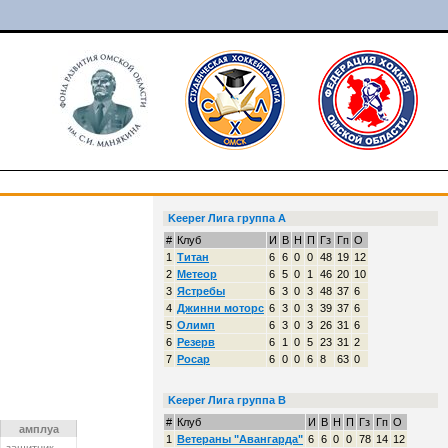
Keeper Лига группа A
#
Клуб
И
В
Н
П
Гз
Гп
О
1
Титан
6
6
0
0
48
19
12
2
Метеор
6
5
0
1
46
20
10
3
Ястребы
6
3
0
3
48
37
6
4
Джинни моторс
6
3
0
3
39
37
6
5
Олимп
6
3
0
3
26
31
6
6
Резерв
6
1
0
5
23
31
2
7
Росар
6
0
0
6
8
63
0
Keeper Лига группа B
#
Клуб
И
В
Н
П
Гз
Гп
О
амплуа
1
Ветераны "Авангарда"
6
6
0
0
78
14
12