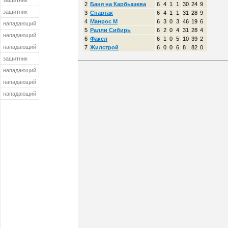
защитник
2
Баня на Карбышева
6
4
1
1
30
24
9
защитник
3
Спартак
6
4
1
1
31
28
9
4
Манрос М
6
3
0
3
46
19
6
нападающий
5
Ралли Сибирь
6
2
0
4
31
28
4
нападающий
6
Факел
6
1
0
5
10
39
2
нападающий
7
Жилстрой
6
0
0
6
8
82
0
защитник
нападающий
нападающий
нападающий