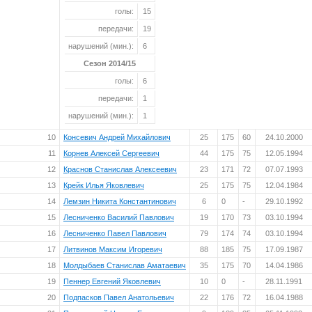
голы:
15
передачи:
19
нарушений (мин.):
6
Сезон 2014/15
голы:
6
передачи:
1
нарушений (мин.):
1
10
Консевич Андрей Михайлович
25
175
60
24.10.2000
11
Корнев Алексей Сергеевич
44
175
75
12.05.1994
12
Краснов Станислав Алексеевич
23
171
72
07.07.1993
13
Крейк Илья Яковлевич
25
175
75
12.04.1984
14
Лемзин Никита Константинович
6
0
-
29.10.1992
15
Лесниченко Василий Павлович
19
170
73
03.10.1994
16
Лесниченко Павел Павлович
79
174
74
03.10.1994
17
Литвинов Максим Игоревич
88
185
75
17.09.1987
18
Молдыбаев Станислав Аматаевич
35
175
70
14.04.1986
19
Пеннер Евгений Яковлевич
10
0
-
28.11.1991
20
Подпасков Павел Анатольевич
22
176
72
16.04.1988