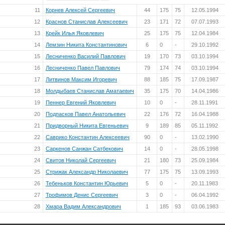
11
Корнев Алексей Сергеевич
44
175
75
12.05.1994
12
Краснов Станислав Алексеевич
23
171
72
07.07.1993
13
Крейк Илья Яковлевич
25
175
75
12.04.1984
14
Лемзин Никита Константинович
6
0
-
29.10.1992
15
Лесниченко Василий Павлович
19
170
73
03.10.1994
16
Лесниченко Павел Павлович
79
174
74
03.10.1994
17
Литвинов Максим Игоревич
88
185
75
17.09.1987
18
Молдыбаев Станислав Аматаевич
35
175
70
14.04.1986
19
Пеннер Евгений Яковлевич
10
0
-
28.11.1991
20
Подпасков Павел Анатольевич
22
176
72
16.04.1988
21
Придворный Никита Евгеньевич
9
189
85
05.11.1992
22
Саврико Константин Алексеевич
90
0
-
13.02.1990
23
Саркенов Санжан Сатбекович
14
0
-
28.05.1998
24
Свитов Николай Сергеевич
21
180
73
25.09.1984
25
Стрижак Александр Николаевич
77
175
75
13.09.1993
26
Тебеньков Константин Юрьевич
5
0
-
20.11.1983
27
Трофимов Денис Сергеевич
3
0
-
06.04.1992
28
Хмара Вадим Александрович
1
185
93
03.06.1983