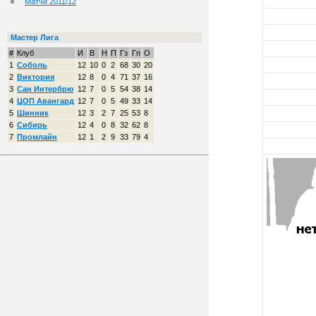
Матчи 2011/12
Мастер Лига
#
Клуб
И
В
Н
П
Гз
Гп
О
1
Соболь
12
10
0
2
68
30
20
2
Виктория
12
8
0
4
71
37
16
3
Сан Интербрю
12
7
0
5
54
38
14
4
ЦОП Авангард
12
7
0
5
49
33
14
5
Шинник
12
3
2
7
25
53
8
6
Сибирь
12
4
0
8
32
62
8
7
Промлайн
12
1
2
9
33
79
4