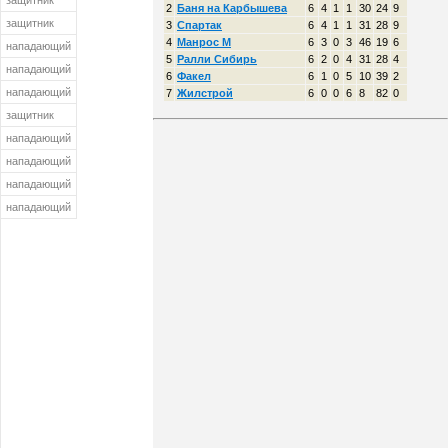
защитник
2
Баня на Карбышева
6
4
1
1
30
24
9
защитник
3
Спартак
6
4
1
1
31
28
9
4
Манрос М
6
3
0
3
46
19
6
нападающий
5
Ралли Сибирь
6
2
0
4
31
28
4
нападающий
6
Факел
6
1
0
5
10
39
2
нападающий
7
Жилстрой
6
0
0
6
8
82
0
защитник
нападающий
нападающий
нападающий
нападающий