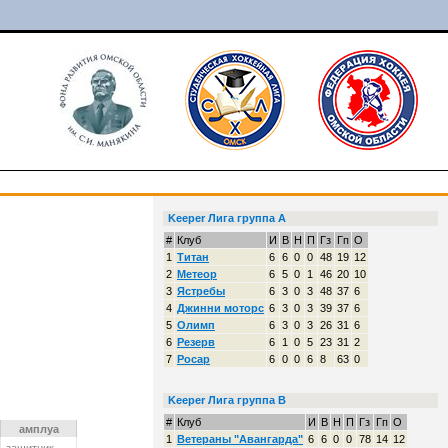
Keeper Лига группа A
#
Клуб
И
В
Н
П
Гз
Гп
О
1
Титан
6
6
0
0
48
19
12
2
Метеор
6
5
0
1
46
20
10
3
Ястребы
6
3
0
3
48
37
6
4
Джинни моторс
6
3
0
3
39
37
6
5
Олимп
6
3
0
3
26
31
6
6
Резерв
6
1
0
5
23
31
2
7
Росар
6
0
0
6
8
63
0
Keeper Лига группа B
#
Клуб
И
В
Н
П
Гз
Гп
О
амплуа
1
Ветераны "Авангарда"
6
6
0
0
78
14
12