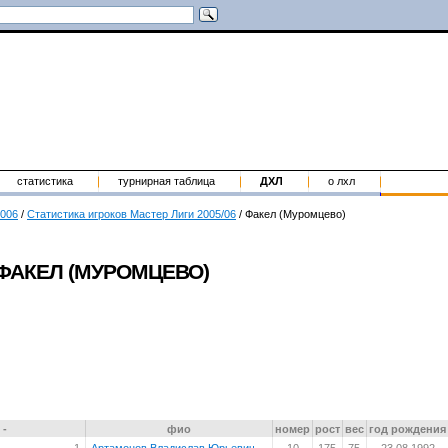
статистика
турнирная таблица
ДХЛ
о лхл
2006
/
Статистика игроков Мастер Лиги 2005/06
/
Факел (Муромцево)
ФАКЕЛ (МУРОМЦЕВО)
-
фио
номер
рост
вес
год рождения