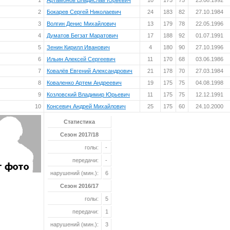
1
Артамонов Владислав Юрьевич
10
175
75
23.08.1992
2
Бокарев Сергей Николаевич
24
183
82
27.10.1984
3
Волгин Денис Михайлович
13
179
78
22.05.1996
4
Думатов Бегзат Маратович
17
188
92
01.07.1991
5
Зенин Кирилл Иванович
4
180
90
27.10.1996
6
Ильин Алексей Сергеевич
11
170
68
03.06.1986
7
Ковалёв Евгений Александрович
21
178
70
27.03.1984
8
Коваленко Артем Андреевич
19
175
75
04.08.1998
9
Козловский Владимир Юрьевич
11
175
75
12.12.1991
10
Консевич Андрей Михайлович
25
175
60
24.10.2000
Статистика
Сезон 2017/18
голы:
-
передачи:
-
нарушений (мин.):
6
Сезон 2016/17
голы:
5
передачи:
1
нарушений (мин.):
3