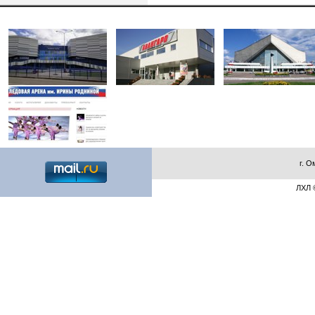
г. О
ЛХЛ ©