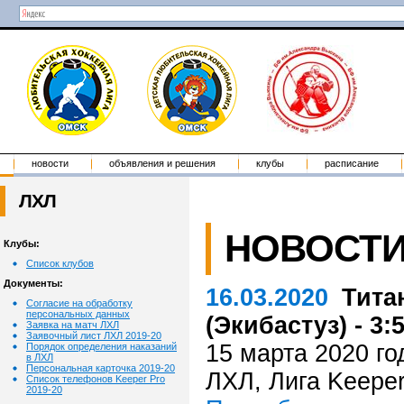
новости
объявления и решения
клубы
расписание
ЛХЛ
НОВОСТ
Клубы:
Список клубов
Документы:
16.03.2020
Тита
Согласие на обработку
персональных данных
(Экибастуз) - 3:5
Заявка на матч ЛХЛ
Заявочный лист ЛХЛ 2019-20
15 марта 2020 го
Порядок определения наказаний
в ЛХЛ
Персональная карточка 2019-20
ЛХЛ, Лига Keeper
Список телефонов Keeper Pro
2019-20