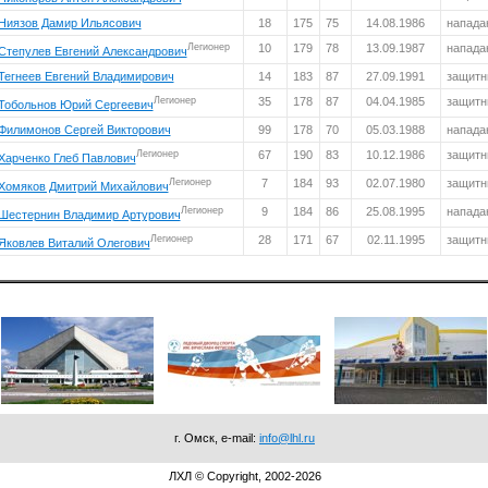
Ниязов Дамир Ильясович
18
175
75
14.08.1986
напад
Легионер
10
179
78
13.09.1987
напад
Степулев Евгений Александрович
Тегнеев Евгений Владимирович
14
183
87
27.09.1991
защитн
Легионер
35
178
87
04.04.1985
защитн
Тобольнов Юрий Сергеевич
Филимонов Сергей Викторович
99
178
70
05.03.1988
напад
Легионер
67
190
83
10.12.1986
защитн
Харченко Глеб Павлович
Легионер
7
184
93
02.07.1980
защитн
Хомяков Дмитрий Михайлович
Легионер
9
184
86
25.08.1995
напад
Шестернин Владимир Артурович
Легионер
28
171
67
02.11.1995
защитн
Яковлев Виталий Олегович
г. Омск, e-mail:
info@lhl.ru
ЛХЛ © Copyright, 2002-2026