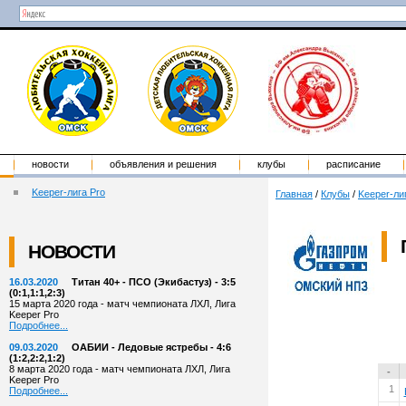
новости
объявления и решения
клубы
расписание
Keeper-лига Pro
Главная
/
Клубы
/
Keeper-ли
НОВОСТИ
16.03.2020
Титан 40+ - ПСО (Экибастуз) - 3:5
(0:1,1:1,2:3)
15 марта 2020 года - матч чемпионата ЛХЛ, Лига
Keeper Pro
Подробнее...
09.03.2020
ОАБИИ - Ледовые ястребы - 4:6
(1:2,2:2,1:2)
8 марта 2020 года - матч чемпионата ЛХЛ, Лига
-
Keeper Pro
1
Подробнее...