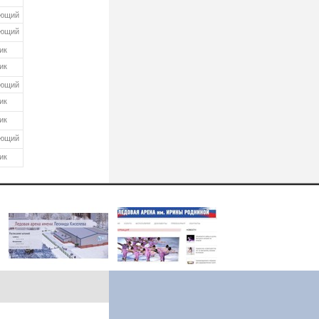
ающий
ающий
ик
ик
ающий
ик
ик
ающий
ик