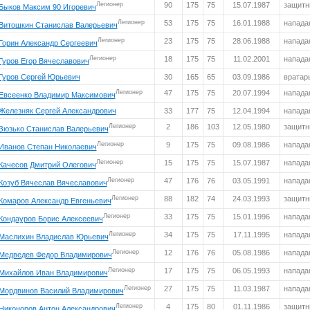
Легионер
90
175
75
15.07.1987
защитн
Быков Максим 90 Игоревич
Легионер
53
175
75
16.01.1988
напад
Витошкин Станислав Валерьевич
Легионер
23
175
75
28.06.1988
напад
Горин Александр Сергеевич
Легионер
18
175
75
11.02.2001
напад
Гуров Егор Вячеславович
Гуров Сергей Юрьевич
30
165
65
03.09.1986
вратар
Легионер
47
175
75
20.07.1994
напад
Евсеенко Владимир Максимович
Железняк Сергей Александрович
33
177
75
12.04.1994
напад
Легионер
2
186
103
12.05.1980
защитн
Зюзько Станислав Валерьевич
Легионер
9
175
75
09.08.1986
напад
Иванов Степан Николаевич
Легионер
15
175
75
15.07.1987
напад
Качесов Дмитрий Олегович
Легионер
47
176
76
03.05.1991
напад
Козуб Вячеслав Вячеславович
Легионер
88
182
74
24.03.1993
защитн
Комаров Александр Евгеньевич
Легионер
33
175
75
15.01.1996
напад
Кондауров Борис Алексеевич
Легионер
34
175
75
17.11.1995
напад
Маслихин Владислав Юрьевич
Легионер
12
176
76
05.08.1986
напад
Медведев Федор Владимирович
Легионер
17
175
75
06.05.1993
напад
Михайлов Иван Владимирович
Легионер
27
175
75
11.03.1987
напад
Мордвинов Василий Владимирович
Легионер
4
175
80
01.11.1986
защитн
Никоноров Антон Александрович