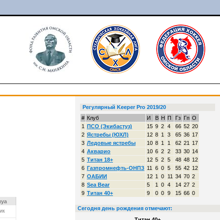
Регулярный Keeper Pro 2019/20
#
Клуб
И
В
Н
П
Гз
Гп
О
1
ПСО (Экибастуз)
15
9
2
4
66
52
20
2
Ястребы (ЮХЛ)
12
8
1
3
65
36
17
3
Ледовые ястребы
10
8
1
1
62
21
17
4
Акварио
10
6
2
2
33
30
14
5
Титан 18+
12
5
2
5
48
48
12
6
Газпромнефть-ОНПЗ
11
6
0
5
55
42
12
7
ОАБИИ
12
1
0
11
34
70
2
8
Sea Bear
5
1
0
4
14
27
2
9
Титан 40+
9
0
0
9
15
66
0
луа
Сегодня день рождения отмечают:
ик
Титан 40+