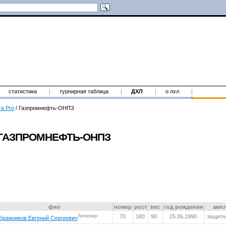
статистика
турнирная таблица
ДХЛ
о лхл
га Pro
/
Газпромнефть-ОНПЗ
ГАЗПРОМНЕФТЬ-ОНПЗ
фио
номер
рост
вес
год рождения
амп
Легионер
70
180
90
25.06.1990
защитн
Бражников Евгений Сергеевич