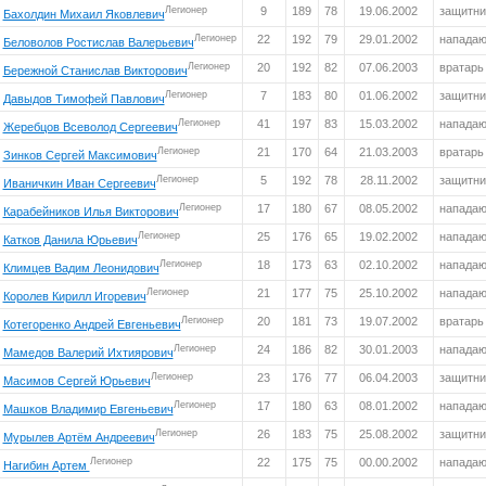
Легионер
9
189
78
19.06.2002
защитни
Бахолдин Михаил Яковлевич
Легионер
22
192
79
29.01.2002
напада
Беловолов Ростислав Валерьевич
Легионер
20
192
82
07.06.2003
вратарь
Бережной Станислав Викторович
Легионер
7
183
80
01.06.2002
защитни
Давыдов Тимофей Павлович
Легионер
41
197
83
15.03.2002
напада
Жеребцов Всеволод Сергеевич
Легионер
21
170
64
21.03.2003
вратарь
Зинков Сергей Максимович
Легионер
5
192
78
28.11.2002
защитни
Иваничкин Иван Сергеевич
Легионер
17
180
67
08.05.2002
напада
Карабейников Илья Викторович
Легионер
25
176
65
19.02.2002
напада
Катков Данила Юрьевич
Легионер
18
173
63
02.10.2002
напада
Климцев Вадим Леонидович
Легионер
21
177
75
25.10.2002
напада
Королев Кирилл Игоревич
Легионер
20
181
73
19.07.2002
вратарь
Котегоренко Андрей Евгеньевич
Легионер
24
186
82
30.01.2003
напада
Мамедов Валерий Ихтиярович
Легионер
23
176
77
06.04.2003
защитни
Масимов Сергей Юрьевич
Легионер
17
180
63
08.01.2002
напада
Машков Владимир Евгеньевич
Легионер
26
183
75
25.08.2002
защитни
Мурылев Артём Андреевич
Легионер
22
175
75
00.00.2002
напада
Нагибин Артем