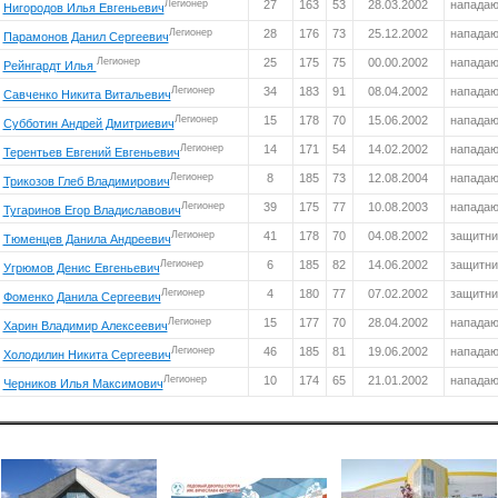
Легионер
27
163
53
28.03.2002
напада
Нигородов Илья Евгеньевич
Легионер
28
176
73
25.12.2002
напада
Парамонов Данил Сергеевич
Легионер
25
175
75
00.00.2002
напада
Рейнгардт Илья
Легионер
34
183
91
08.04.2002
напада
Савченко Никита Витальевич
Легионер
15
178
70
15.06.2002
напада
Субботин Андрей Дмитриевич
Легионер
14
171
54
14.02.2002
напада
Терентьев Евгений Евгеньевич
Легионер
8
185
73
12.08.2004
напада
Трикозов Глеб Владимирович
Легионер
39
175
77
10.08.2003
напада
Тугаринов Егор Владиславович
Легионер
41
178
70
04.08.2002
защитни
Тюменцев Данила Андреевич
Легионер
6
185
82
14.06.2002
защитни
Угрюмов Денис Евгеньевич
Легионер
4
180
77
07.02.2002
защитни
Фоменко Данила Сергеевич
Легионер
15
177
70
28.04.2002
напада
Харин Владимир Алексеевич
Легионер
46
185
81
19.06.2002
напада
Холодилин Никита Сергеевич
Легионер
10
174
65
21.01.2002
напада
Черников Илья Максимович