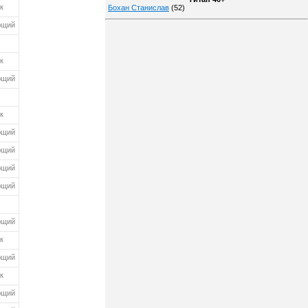
к
Бохан Станислав
(52)
ющий
к
ющий
к
ющий
ющий
ющий
ющий
ющий
к
ющий
к
ющий