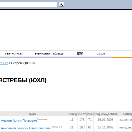
статистика
турнирная таблица
ДХЛ
о лхл
га Pro
/
Ястребы (ЮХЛ)
ЯСТРЕБЫ (ЮХЛ)
фио
номер
рост
вес
год рождения
ампл
Легионер
11
178
71
16.01.2003
защитни
Алехин Артур Петрович
Легионер
21
183
67
12.11.2002
напада
Анисимов Георгий Вячеславович