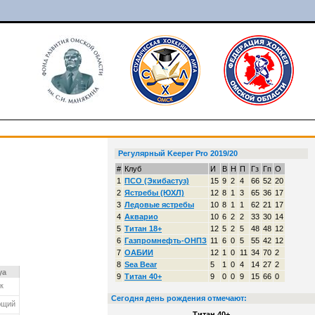
Регулярный Keeper Pro 2019/20
#
Клуб
И
В
Н
П
Гз
Гп
О
1
ПСО (Экибастуз)
15
9
2
4
66
52
20
2
Ястребы (ЮХЛ)
12
8
1
3
65
36
17
3
Ледовые ястребы
10
8
1
1
62
21
17
4
Акварио
10
6
2
2
33
30
14
5
Титан 18+
12
5
2
5
48
48
12
6
Газпромнефть-ОНПЗ
11
6
0
5
55
42
12
7
ОАБИИ
12
1
0
11
34
70
2
8
Sea Bear
5
1
0
4
14
27
2
уа
9
Титан 40+
9
0
0
9
15
66
0
к
Сегодня день рождения отмечают:
ющий
Титан 40+