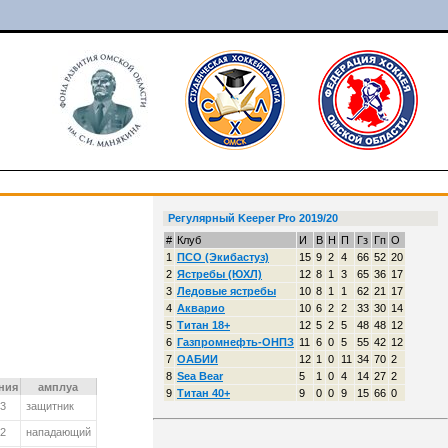
Регулярный Keeper Pro 2019/20
#
Клуб
И
В
Н
П
Гз
Гп
О
1
ПСО (Экибастуз)
15
9
2
4
66
52
20
2
Ястребы (ЮХЛ)
12
8
1
3
65
36
17
3
Ледовые ястребы
10
8
1
1
62
21
17
4
Акварио
10
6
2
2
33
30
14
5
Титан 18+
12
5
2
5
48
48
12
6
Газпромнефть-ОНПЗ
11
6
0
5
55
42
12
7
ОАБИИ
12
1
0
11
34
70
2
8
Sea Bear
5
1
0
4
14
27
2
ния
амплуа
9
Титан 40+
9
0
0
9
15
66
0
03
защитник
02
нападающий