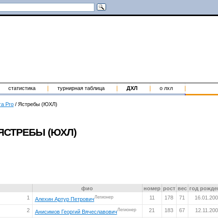
статистика
турнирная таблица
ДХЛ
о лхл
га Pro
/
Ястребы (ЮХЛ)
ЯСТРЕБЫ (ЮХЛ)
фио
номер
рост
вес
год рожде
1
Легионер
11
178
71
16.01.20
Алехин Артур Петрович
2
Легионер
21
183
67
12.11.20
Анисимов Георгий Вячеславович