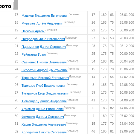
17
Легионер
17
180
63
08.01.20
Машков Владимир Евгеньевич
18
Легионер
26
183
75
25.08.20
Мурылев Артём Андреевич
19
Легионер
22
175
75
00.00.20
Нагибин Артем
20
Легионер
27
163
53
28.03.20
Нигородов Илья Евгеньевич
21
Легионер
28
176
73
25.12.20
Парамонов Данил Сергеевич
22
Легионер
25
175
75
00.00.20
Рейнгардт Илья
23
Легионер
34
183
91
08.04.20
Савченко Никита Витальевич
24
Легионер
15
178
70
15.06.20
Субботин Андрей Дмитриевич
25
Легионер
14
171
54
14.02.20
Терентьев Евгений Евгеньевич
26
Легионер
8
185
73
12.08.20
Трикозов Глеб Владимирович
27
Легионер
39
175
77
10.08.20
Тугаринов Егор Владиславович
28
Легионер
41
178
70
04.08.20
Тюменцев Данила Андреевич
29
Легионер
6
185
82
14.06.20
Угрюмов Денис Евгеньевич
30
Легионер
4
180
77
07.02.20
Фоменко Данила Сергеевич
31
Легионер
15
177
70
28.04.20
Харин Владимир Алексеевич
32
Легионер
46
185
81
19.06.20
Холодилин Никита Сергеевич