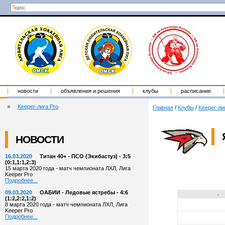
новости
объявления и решения
клубы
расписание
Keeper-лига Pro
Главная
/
Клубы
/
Keeper-ли
НОВОСТИ
16.03.2020
Титан 40+ - ПСО (Экибастуз) - 3:5
(0:1,1:1,2:3)
15 марта 2020 года - матч чемпионата ЛХЛ, Лига
Keeper Pro
Подробнее...
09.03.2020
ОАБИИ - Ледовые ястребы - 4:6
-
(1:2,2:2,1:2)
8 марта 2020 года - матч чемпионата ЛХЛ, Лига
Keeper Pro
Подробнее...