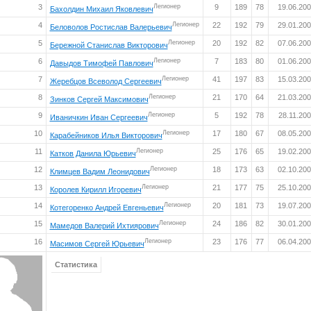
3
Легионер
9
189
78
19.06.20
Бахолдин Михаил Яковлевич
4
Легионер
22
192
79
29.01.20
Беловолов Ростислав Валерьевич
5
Легионер
20
192
82
07.06.20
Бережной Станислав Викторович
6
Легионер
7
183
80
01.06.20
Давыдов Тимофей Павлович
7
Легионер
41
197
83
15.03.20
Жеребцов Всеволод Сергеевич
8
Легионер
21
170
64
21.03.20
Зинков Сергей Максимович
9
Легионер
5
192
78
28.11.20
Иваничкин Иван Сергеевич
10
Легионер
17
180
67
08.05.20
Карабейников Илья Викторович
11
Легионер
25
176
65
19.02.20
Катков Данила Юрьевич
12
Легионер
18
173
63
02.10.20
Климцев Вадим Леонидович
13
Легионер
21
177
75
25.10.20
Королев Кирилл Игоревич
14
Легионер
20
181
73
19.07.20
Котегоренко Андрей Евгеньевич
15
Легионер
24
186
82
30.01.20
Мамедов Валерий Ихтиярович
16
Легионер
23
176
77
06.04.20
Масимов Сергей Юрьевич
Статистика