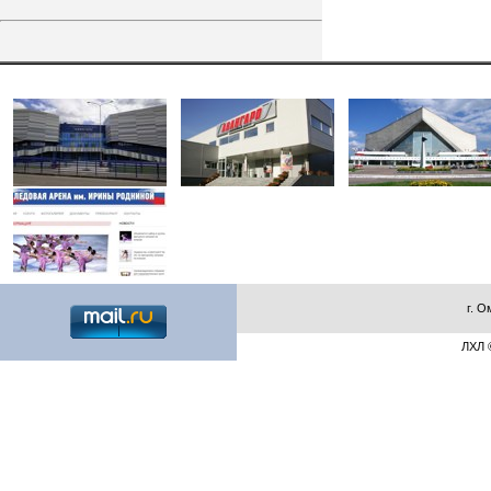
г. О
ЛХЛ ©