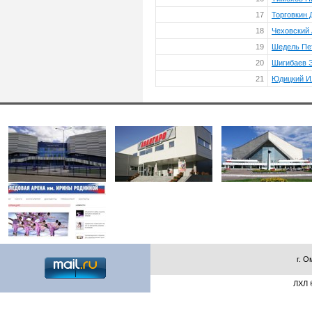
17
Торговкин
18
Чеховский
19
Шедель Пе
20
Шигибаев 
21
Юдицкий И
г. О
ЛХЛ ©