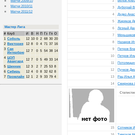
2
Белов Аль
Матчи 2009/10
Матчи 2010/11
3
Дубограй В
Матчи 2011/12
4
Дудко Анас
5
Жиряков Д
Мастер Лига
6
Лезный Да
#
Клуб
И
В
Н
П
Гз
Гп
О
7
Меньшиков
1
Соболь
12
10
0
2
68
30
20
8
Назаров И
2
Виктория
12
8
0
4
71
37
16
3
Сан
9
Петров Вл
12
7
0
5
54
38
14
Интербрю
10
Петров Ил
4
ЦОП
12
7
0
5
49
33
14
Авангард
11
Потолицын
5
Шинник
12
3
2
7
25
53
8
12
Пучков Дм
6
Сибирь
12
4
0
8
32
62
8
7
Промлайн
12
1
2
9
33
79
4
13
Рац Илья 
14
Смирнова 
Статисти
15
Сотников 
16
Тимохов Н