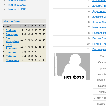
2
Белов Аль
Матчи 2009/10
Матчи 2010/11
3
Дубограй В
Матчи 2011/12
4
Дудко Анас
5
Жиряков Д
Мастер Лига
6
Лезный Да
#
Клуб
И
В
Н
П
Гз
Гп
О
7
Меньшиков
1
Соболь
12
10
0
2
68
30
20
8
Назаров И
2
Виктория
12
8
0
4
71
37
16
3
Сан
9
Петров Вл
12
7
0
5
54
38
14
Интербрю
10
Петров Ил
4
ЦОП
12
7
0
5
49
33
14
Авангард
11
Потолицын
5
Шинник
12
3
2
7
25
53
8
6
Сибирь
12
4
0
8
32
62
8
Стат
7
Промлайн
12
1
2
9
33
79
4
Сезон
пропу
отстоял (
надежн
Сезон
пропу
отстоял (
надежн