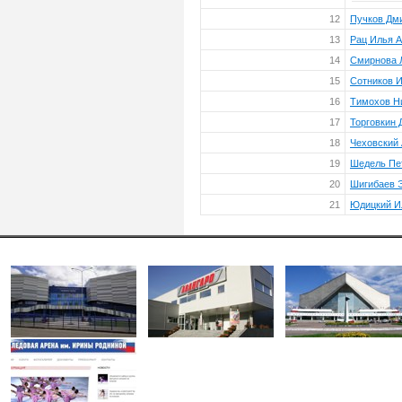
12
Пучков Дм
13
Рац Илья 
14
Смирнова 
15
Сотников 
16
Тимохов Н
17
Торговкин
18
Чеховский
19
Шедель Пе
20
Шигибаев 
21
Юдицкий И