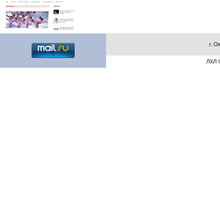
г. О
ЛХЛ ©