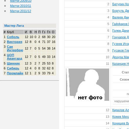
Матчи 2009/10
2
Батурин Ко
Матчи 2010/11
3
Боргуль Д
Матчи 2011/12
4
Валеев Да
5
Гаффаров 
Мастер Лига
6
Голюк Дан
#
Клуб
И
В
Н
П
Гз
Гп
О
1
Соболь
12
10
0
2
68
30
20
7
Гончаров 
2
Виктория
12
8
0
4
71
37
16
8
Гузеев Иго
3
Сан
12
7
0
5
54
38
14
Интербрю
9
Гусаков Гл
4
ЦОП
12
7
0
5
49
33
14
10
Децура Ма
Авангард
5
Шинник
12
3
2
7
25
53
8
11
Казанцев Н
6
Сибирь
12
4
0
8
32
62
8
Стат
7
Промлайн
12
1
2
9
33
79
4
Сезон
п
нарушений
12
Кирилов А
13
Кожев Мих
14
Конищев В