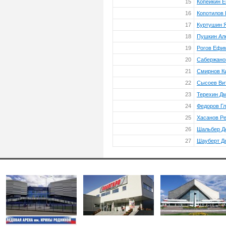
15
Копейкин Е
16
Копотилов
17
Куртушин 
18
Пушкин Ал
19
Рогов Ефи
20
Сабержано
21
Смирнов К
22
Сысоев Ви
23
Терехин Д
24
Федоров Г
25
Хасанов Р
26
Шальбер Д
27
Шауберт Д