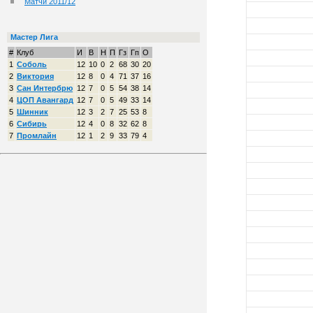
Матчи 2011/12
Мастер Лига
#
Клуб
И
В
Н
П
Гз
Гп
О
1
Соболь
12
10
0
2
68
30
20
2
Виктория
12
8
0
4
71
37
16
3
Сан Интербрю
12
7
0
5
54
38
14
4
ЦОП Авангард
12
7
0
5
49
33
14
5
Шинник
12
3
2
7
25
53
8
6
Сибирь
12
4
0
8
32
62
8
7
Промлайн
12
1
2
9
33
79
4