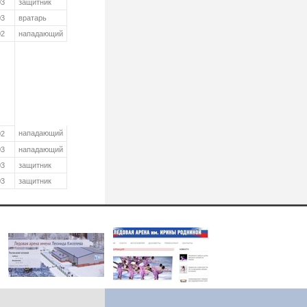
03
защитник
03
вратарь
02
нападающий
нападающий
02
03
нападающий
03
защитник
03
защитник