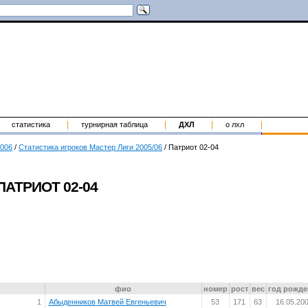
статистика
турнирная таблица
ДХЛ
о лхл
2006
/
Статистика игроков Мастер Лиги 2005/06
/
Патриот 02-04
ПАТРИОТ 02-04
фио
номер
рост
вес
год рожде
1
Абыденников Матвей Евгеньевич
53
171
63
16.05.20