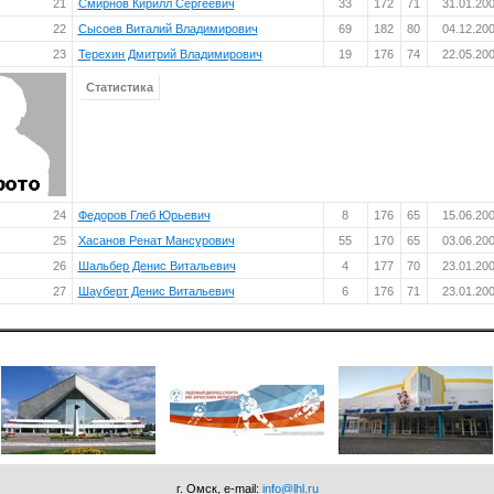
21
Смирнов Кирилл Сергеевич
33
172
71
31.01.20
22
Сысоев Виталий Владимирович
69
182
80
04.12.20
23
Терехин Дмитрий Владимирович
19
176
74
22.05.20
Статистика
24
Федоров Глеб Юрьевич
8
176
65
15.06.20
25
Хасанов Ренат Мансурович
55
170
65
03.06.20
26
Шальбер Денис Витальевич
4
177
70
23.01.20
27
Шауберт Денис Витальевич
6
176
71
23.01.20
г. Омск, e-mail:
info@lhl.ru