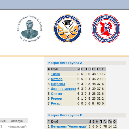
Keeper Лига группа A
#
Клуб
И
В
Н
П
Гз
Гп
О
1
Титан
6
6
0
0
48
19
12
2
Метеор
6
5
0
1
46
20
10
3
Ястребы
6
3
0
3
48
37
6
4
Джинни моторс
6
3
0
3
39
37
6
5
Олимп
6
3
0
3
26
31
6
6
Резерв
6
1
0
5
23
31
2
7
Росар
6
0
0
6
8
63
0
Keeper Лига группа B
ния
амплуа
#
Клуб
И
В
Н
П
Гз
Гп
О
03
нападающий
1
Ветераны "Авангарда"
6
6
0
0
78
14
12