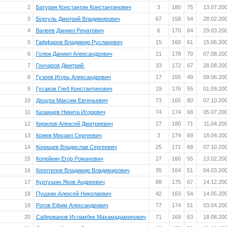
2
Батурин Константин Константинович
3
180
75
13.07.20
3
Боргуль Дмитрий Владимирович
67
158
54
28.02.20
4
Валеев Даниил Ренатович
6
170
64
29.03.20
5
Гаффаров Владимир Русланович
15
160
61
15.06.20
6
Голюк Даниил Александрович
21
178
70
07.08.20
7
Гончаров Дмитрий
33
172
67
28.08.20
8
Гузеев Игорь Александрович
17
155
49
09.06.20
9
Гусаков Глеб Константинович
19
176
55
01.09.20
10
Децура Максим Евгеньевич
73
165
80
07.10.20
11
Казанцев Никита Игоревич
74
174
68
05.07.20
12
Кирилов Алексей Дмитриевич
27
180
71
11.04.20
13
Кожев Михаил Сергеевич
3
174
69
18.04.20
14
Конищев Владислав Сергеевич
25
171
68
07.10.20
15
Копейкин Егор Романович
27
160
55
13.02.20
16
Копотилов Владимир Владимирович
35
164
51
04.03.20
17
Куртушин Яков Андреевич
88
175
67
14.12.20
18
Пушкин Алексей Николаевич
42
163
54
14.05.20
19
Рогов Ефим Александрович
77
174
51
03.04.20
20
Сабержанов Исламбек Махамадаминович
71
169
63
18.08.20