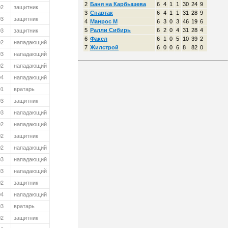
2
Баня на Карбышева
6
4
1
1
30
24
9
02
защитник
3
Спартак
6
4
1
1
31
28
9
03
защитник
4
Манрос М
6
3
0
3
46
19
6
5
Ралли Сибирь
6
2
0
4
31
28
4
03
защитник
6
Факел
6
1
0
5
10
39
2
02
нападающий
7
Жилстрой
6
0
0
6
8
82
0
03
нападающий
02
нападающий
04
нападающий
01
вратарь
03
защитник
03
нападающий
02
нападающий
02
защитник
02
нападающий
03
нападающий
03
нападающий
02
защитник
04
нападающий
03
вратарь
02
защитник