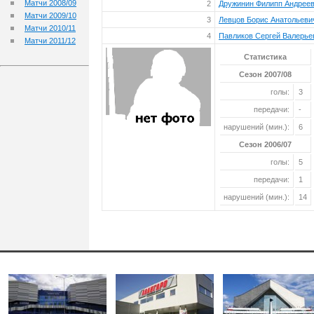
Матчи 2008/09
2
Дружинин Филипп Андрее
Матчи 2009/10
3
Левцов Борис Анатольеви
Матчи 2010/11
4
Павликов Сергей Валерье
Матчи 2011/12
Статистика
Сезон 2007/08
голы:
3
передачи:
-
нарушений (мин.):
6
Сезон 2006/07
голы:
5
передачи:
1
нарушений (мин.):
14