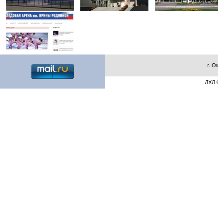
г. О
ЛХЛ ©