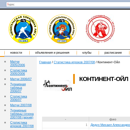
новости
объявления и решения
клубы
расписание
Матчи
Главная
/
Статистика игроков 2007/08
/
Континент-Ойл
2005/2006
Статистика
2005/2006
КОНТИНЕНТ-ОЙЛ
Матчи 2006/07
Турнирная
таблица
2006/07
Статистика
2006/07
Матчи 2007/08
Турнирные
таблицы сезона
2007/08 (архив)
-
фио
Статистика
1
Дедун Михаил Александр
игроков 2007/08