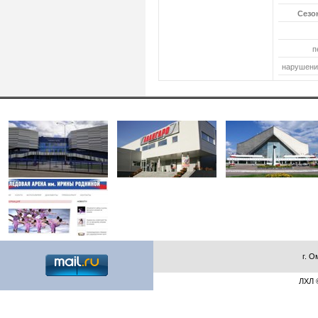
Сезон
п
нарушений
г. О
ЛХЛ ©