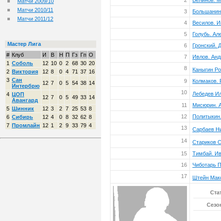
2
Белинов. 
Матчи 2009/10
Матчи 2010/11
3
Большанин
Матчи 2011/12
4
Весилов. И
5
Голубь. Ал
Мастер Лига
6
Гронский. 
#
Клуб
И
В
Н
П
Гз
Гп
О
7
Ивлов. Ан
1
Соболь
12
10
0
2
68
30
20
8
Каныгин Р
2
Виктория
12
8
0
4
71
37
16
3
Сан
9
Колмаков.
12
7
0
5
54
38
14
Интербрю
10
Лебедев И
4
ЦОП
12
7
0
5
49
33
14
Авангард
11
Мисюрин. 
5
Шинник
12
3
2
7
25
53
8
12
Политыкин.
6
Сибирь
12
4
0
8
32
62
8
7
Промлайн
12
1
2
9
33
79
4
13
Сарбаев Н
14
Стариков С
15
Тимбай. Ив
16
Чиботарь 
17
Штейн Мак
Ста
Сезон