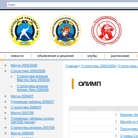
новости
объявления и решения
клубы
расписание
Матчи 2005/2006
Главная
/
Статистика 2005/2006
/
Статистика 
Статистика 2005/2006
Статистика игроков
Мастер Лиги 2005/06
ОЛИМП
Статистика игроков
Keeper Лиги 2005/06
Матчи 2006/07
Турнирная таблица 2006/07
Статистика 2006/07
-
Матчи 2007/08
1
Какорин Ал
Турнирные таблицы сезона
2
Масейчук 
2007/08 (архив)
Статистика игроков 2007/08
3
Проскуряк
Матчи 2008/09
4
Сулима Се