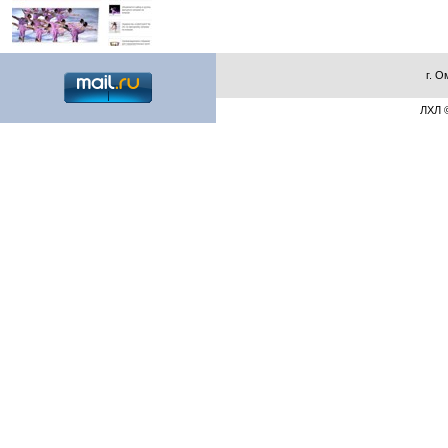
г. О
ЛХЛ ©