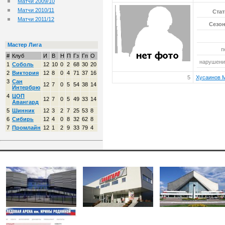
Матчи 2009/10
Матчи 2010/11
Стат
Матчи 2011/12
Сезон
Мастер Лига
п
#
Клуб
И
В
Н
П
Гз
Гп
О
нарушений
1
Соболь
12
10
0
2
68
30
20
2
Виктория
12
8
0
4
71
37
16
5
Хусаинов 
3
Сан
12
7
0
5
54
38
14
Интербрю
4
ЦОП
12
7
0
5
49
33
14
Авангард
5
Шинник
12
3
2
7
25
53
8
6
Сибирь
12
4
0
8
32
62
8
7
Промлайн
12
1
2
9
33
79
4