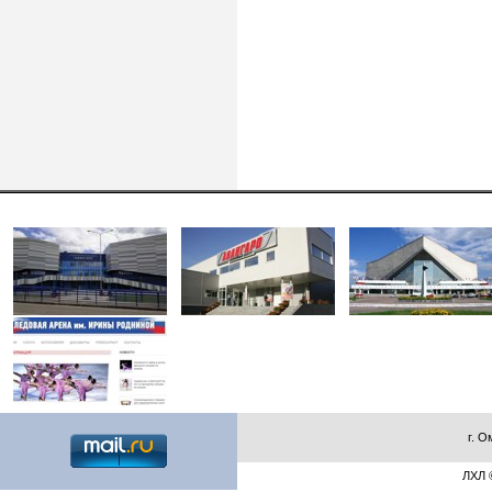
г. О
ЛХЛ ©