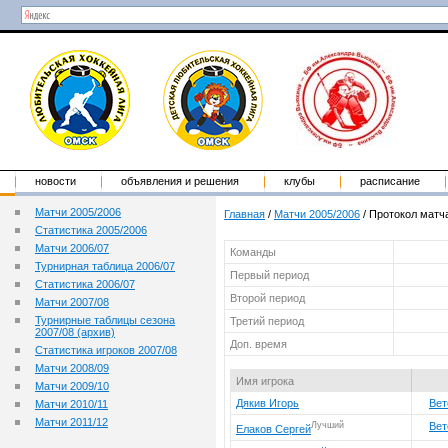
новости
объявления и решения
клубы
расписание
Матчи 2005/2006
Главная
/
Матчи 2005/2006
/
Протокол матча
Статистика 2005/2006
Матчи 2006/07
Команды
Турнирная таблица 2006/07
Первый период
Статистика 2006/07
Второй период
Матчи 2007/08
Турнирные таблицы сезона
Третий период
2007/08 (архив)
Доп. время
Статистика игроков 2007/08
Матчи 2008/09
Имя игрока
Матчи 2009/10
Дякив Игорь
Вет
Матчи 2010/11
Матчи 2011/12
Лучший
Вет
Елаков Сергей