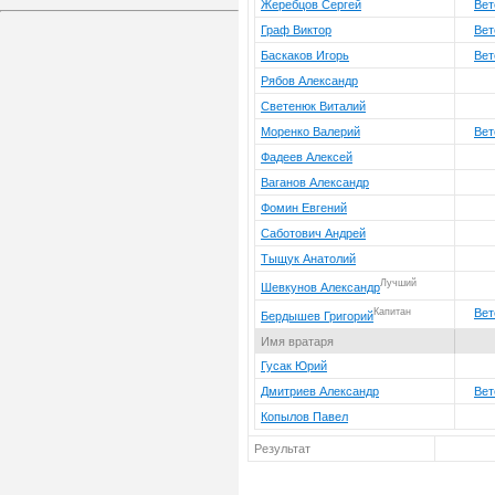
Жеребцов Сергей
Вет
Граф Виктор
Вет
Баскаков Игорь
Вет
Рябов Александр
Светенюк Виталий
Моренко Валерий
Вет
Фадеев Алексей
Ваганов Александр
Фомин Евгений
Саботович Андрей
Тыщук Анатолий
Лучший
Шевкунов Александр
Капитан
Вет
Бердышев Григорий
Имя вратаря
Гусак Юрий
Дмитриев Александр
Вет
Копылов Павел
Результат