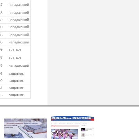
87
нападающий
83
нападающий
89
нападающий
90
нападающий
96
нападающий
95
нападающий
99
вратарь
87
вратарь
86
нападающий
93
защитник
99
защитник
61
защитник
75
защитник