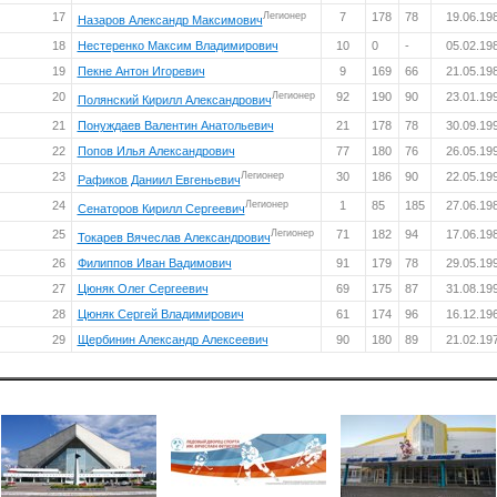
17
Легионер
7
178
78
19.06.19
Назаров Александр Максимович
18
Нестеренко Максим Владимирович
10
0
-
05.02.19
19
Пекне Антон Игоревич
9
169
66
21.05.19
20
Легионер
92
190
90
23.01.19
Полянский Кирилл Александрович
21
Понуждаев Валентин Анатольевич
21
178
78
30.09.19
22
Попов Илья Александрович
77
180
76
26.05.19
23
Легионер
30
186
90
22.05.19
Рафиков Даниил Евгеньевич
24
Легионер
1
85
185
27.06.19
Сенаторов Кирилл Сергеевич
25
Легионер
71
182
94
17.06.19
Токарев Вячеслав Александрович
26
Филиппов Иван Вадимович
91
179
78
29.05.19
27
Цюняк Олег Сергеевич
69
175
87
31.08.19
28
Цюняк Сергей Владимирович
61
174
96
16.12.19
29
Щербинин Александр Алексеевич
90
180
89
21.02.19