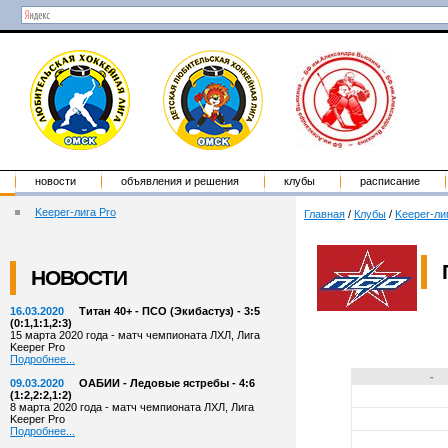
новости
объявления и решения
клубы
расписание
Keeper-лига Pro
Главная
/
Клубы
/
Keeper-ли
НОВОСТИ
16.03.2020
Титан 40+ - ПСО (Экибастуз) - 3:5
(0:1,1:1,2:3)
15 марта 2020 года - матч чемпионата ЛХЛ, Лига
Keeper Pro
Подробнее...
-
09.03.2020
ОАБИИ - Ледовые ястребы - 4:6
(1:2,2:2,1:2)
8 марта 2020 года - матч чемпионата ЛХЛ, Лига
Keeper Pro
Подробнее...