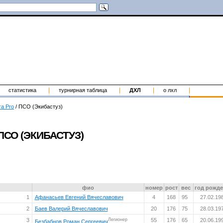
статистика
турнирная таблица
ДХЛ
о лхл
га Pro
/
ПСО (Экибастуз)
ПСО (ЭКИБАСТУЗ)
фио
номер
рост
вес
год рожд
1
Афанасьев Евгений Вячеславович
4
168
95
27.02.19
2
Баев Валерий Вячеславович
20
176
75
28.03.19
3
Легионер
55
176
65
20.06.19
Безбабнов Роман Сергеевич