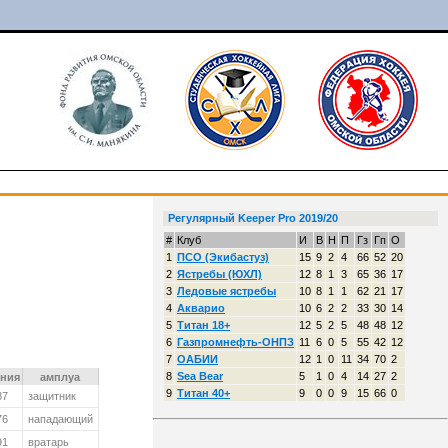
Регулярный Keeper Pro 2019/20
#
Клуб
И
В
Н
П
Гз
Гп
О
1
ПСО (Экибастуз)
15
9
2
4
66
52
20
2
Ястребы (ЮХЛ)
12
8
1
3
65
36
17
3
Ледовые ястребы
10
8
1
1
62
21
17
4
Акварио
10
6
2
2
33
30
14
5
Титан 18+
12
5
2
5
48
48
12
6
Газпромнефть-ОНПЗ
11
6
0
5
55
42
12
7
ОАБИИ
12
1
0
11
34
70
2
8
Sea Bear
5
1
0
4
14
27
2
ения
амплуа
9
Титан 40+
9
0
0
9
15
66
0
87
защитник
76
нападающий
91
вратарь