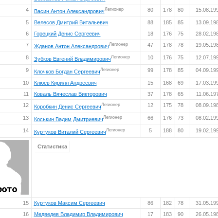
4
Легионер
80
178
80
15.08.19
Васин Антон Александрович
5
Велесов Дмитрий Витальевич
88
185
85
13.09.19
6
Горецкий Денис Сергеевич
18
176
75
28.02.19
7
Легионер
47
178
78
19.05.19
Жданов Антон Александрович
8
Легионер
10
176
75
12.07.19
Зубков Евгений Владимирович
9
Легионер
99
178
85
04.09.19
Клочков Богдан Сергеевич
10
Клюев Кирилл Андреевич
15
168
69
17.03.19
11
Коваль Вячеслав Викторович
37
178
65
11.06.19
12
Легионер
12
175
78
08.09.19
Коробкин Денис Сергеевич
13
Легионер
66
176
73
08.02.19
Коськин Вадим Дмитриевич
14
Легионер
5
188
80
19.02.19
Куртуков Виталий Сергеевич
Статистика
15
Куртуков Максим Сергеевич
86
182
78
31.05.19
16
Медведев Владимир Владимирович
17
183
90
26.05.19