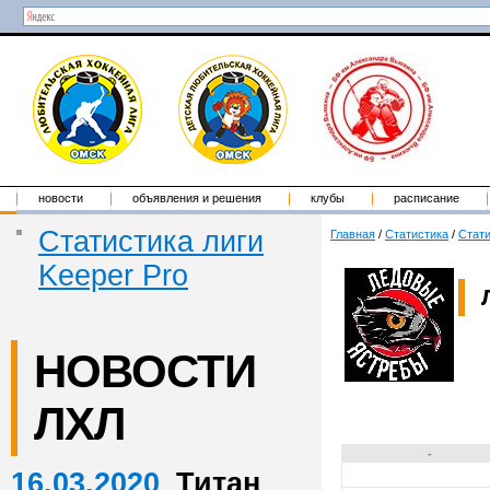
новости
объявления и решения
клубы
расписание
Статистика лиги
Главная
/
Статистика
/
Стати
Keeper Pro
НОВОСТИ
ЛХЛ
-
16.03.2020
Титан