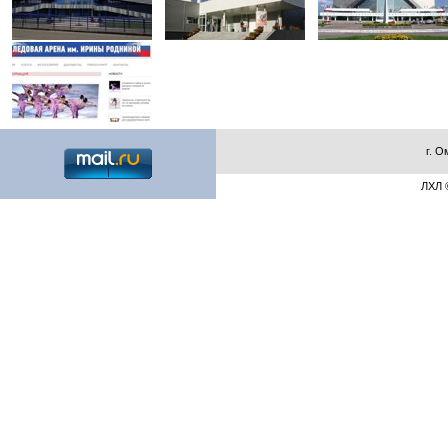
г. О
ЛХЛ ©