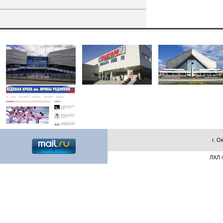
г. О
ЛХЛ ©