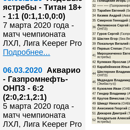
31
Голищихин Игорь
(Л
ястребы - Титан 18+
32
----- ----
(Газпромнеф
33
Тарабин Евгений
(Se
- 1:1 (0:1,1:0,0:0)
34
Кизяев Андрей
(Аква
35
Смирнов Геннадий
(
7 марта 2020 года -
Филимонов Сергей
36
ОНПЗ)
матч чемпионата
37
Гуров Сергей
(Газп
38
Шастин Егор
(Sea Be
ЛХЛ, Лига Keeper Pro
39
Покальчук Виталий
40
Первых Степан
(Тит
Подробнее...
Мирошниченко Евг
41
ястребы)
42
Кулюкин Ярослав
(А
43
Карабейников Илья
06.03.2020
Акварио
Шестернин Владим
44
ОНПЗ)
- Газпромнефть-
Медведев Владими
45
(Экибастуз))
ОНПЗ - 6:2
46
Кузовлев Иван
(ОАБ
47
Гиндер Владимир
(А
(2:0,2:1,2:1)
48
Крутов Вячеслав
(Ак
49
Шмидт Никита
(ОАБ
5 марта 2020 года -
50
Анисимов Георгий
(
матч чемпионата
51
Дюкарев Дмитрий
(Т
Кондратьев Алексе
52
ЛХЛ, Лига Keeper Pro
ястребы)