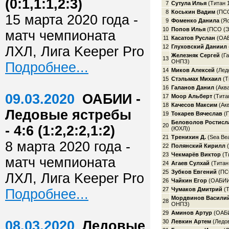
(0:1,1:1,2:3)
7
Сутула Илья
(Титан 
8
Коськин Вадим
(ПСО
15 марта 2020 года -
9
Фоменко Данила
(Яс
10
Попов Илья
(ПСО (Э
матч чемпионата
11
Касатов Руслан
(ОА
12
Глуховский Даниил
ЛХЛ, Лига Keeper Pro
Железняк Сергей
(Г
13
ОНПЗ)
Подробнее...
14
Миков Алексей
(Лед
15
Стэльмах Михаил
(Т
16
Галанов Данил
(Акв
09.03.2020
ОАБИИ -
17
Моор Альберт
(Тита
18
Качесов Максим
(Ак
Ледовые ястребы
19
Токарев Вячеслав
(П
Беловолов Ростисл
20
- 4:6 (1:2,2:2,1:2)
(ЮХЛ))
21
Тренихин Д.
(Sea Bea
8 марта 2020 года -
22
Полянский Кирилл
(
23
Чекмарёв Виктор
(Т
матч чемпионата
24
Агаев Сулхай
(Титан
25
Зубков Евгений
(ПСО
ЛХЛ, Лига Keeper Pro
26
Чайкин Егор
(ОАБИИ
27
Чумаков Дмитрий
(Т
Подробнее...
Мордвинов Васили
28
ОНПЗ)
29
Аминов Артур
(ОАБ
08.03.2020
Ледовые
30
Левкин Артем
(Ледо