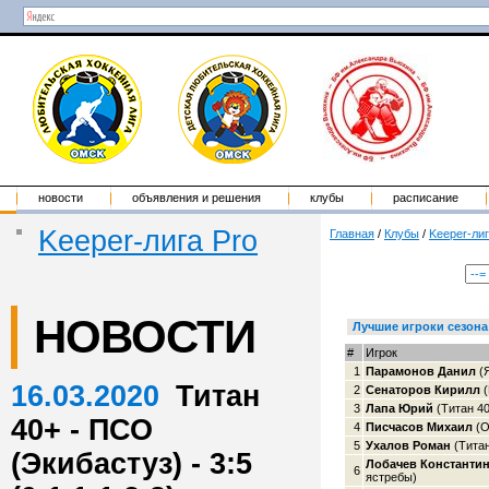
новости
объявления и решения
клубы
расписание
Keeper-лига Pro
Главная
/
Клубы
/
Keeper-лиг
НОВОСТИ
Лучшие игроки сезона
#
Игрок
1
Парамонов Данил
(
16.03.2020
Титан
2
Сенаторов Кирилл
(
3
Лапа Юрий
(Титан 40
40+ - ПСО
4
Писчасов Михаил
(О
5
Ухалов Роман
(Титан
(Экибастуз) - 3:5
Лобачев Константи
6
ястребы)