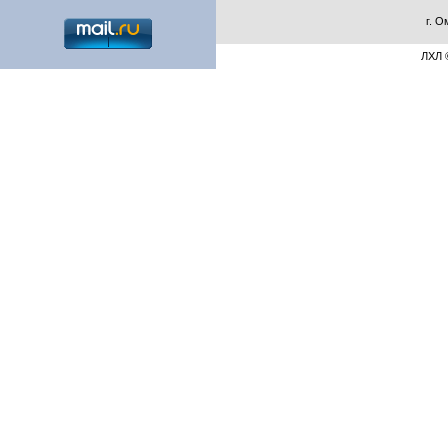
г. О
ЛХЛ ©